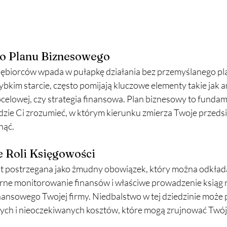
go Planu Biznesowego
ębiorców wpada w pułapkę działania bez przemyślanego pla
bkim starcie, często pomijają kluczowe elementy takie jak an
ocelowej, czy strategia finansowa. Plan biznesowy to fundam
dzie Ci zrozumieć, w którym kierunku zmierza Twoje przedsię
nąć.
e Roli Księgowości
t postrzegana jako żmudny obowiązek, który można odkładać
rne monitorowanie finansów i właściwe prowadzenie ksiąg
inansowego Twojej firmy. Niedbalstwo w tej dziedzinie może
h i nieoczekiwanych kosztów, które mogą zrujnować Twój