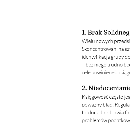
1. Brak Solidne
Wielu nowych przedsi
Skoncentrowani na szy
identyfikacja grupy d
– bez niego trudno bę
cele powinieneś osiąg
2. Niedoceniani
Księgowość często jes
poważny błąd. Regula
to klucz do zdrowia f
problemów podatkowyc