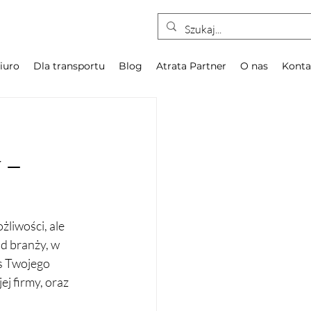
iuro
Dla transportu
Blog
Atrata Partner
O nas
Konta
 –
liwości, ale 
d branży, w 
s Twojego 
j firmy, oraz 