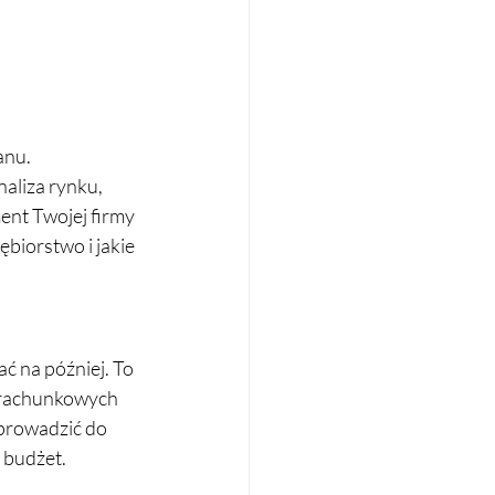
nu. 
aliza rynku, 
ent Twojej firmy 
biorstwo i jakie 
 na później. To 
 rachunkowych 
 prowadzić do 
 budżet.