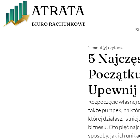
ATRATA
BIURO RACHUNKOWE
S
2 minut(y) czytania
5 Najczę
Początku
Upewnij s
Rozpoczęcie własnej d
także pułapek, na któ
której działasz, istn
biznesu. Oto pięć naj
sposoby, jak ich unika