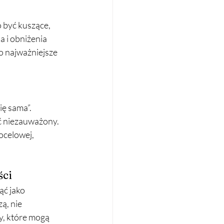
 być kuszące, 
 i obniżenia 
o najważniejsze 
ę sama”. 
ć niezauważony. 
ocelowej, 
ści
ąć jako 
ą, nie 
y, które mogą 