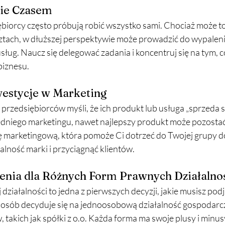
nie Czasem
biorcy często próbują robić wszystko sami. Chociaż może to
ztach, w dłuższej perspektywie może prowadzić do wypalenia
sług. Naucz się delegować zadania i koncentruj się na tym, c
biznesu.
westycje w Marketing
przedsiębiorców myśli, że ich produkt lub usługa „sprzeda si
edniego marketingu, nawet najlepszy produkt może pozosta
ę marketingową, która pomoże Ci dotrzeć do Twojej grupy d
ność marki i przyciągnąć klientów.
enia dla Różnych Form Prawnych Działalno
iałalności to jedna z pierwszych decyzji, jakie musisz podj
 osób decyduje się na jednoosobową działalność gospodarcz
 takich jak spółki z o.o. Każda forma ma swoje plusy i minus