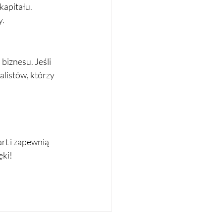
apitału. 
y.
iznesu. Jeśli 
alistów, którzy 
rt i zapewnią 
ęki!