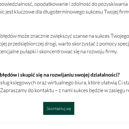
owiedzialność, opodatkowanie i zdolność do pozyskiwania k
ic jest kluczowe dla długoterminowego sukcesu Twojej firm
błędów może znacznie zwiększyć szanse na sukces Twojego b
jej przedsiębiorczej drogi, warto skorzystać z pomocy specj
ncjalne pułapki i skoncentrować się na rozwoju firmy.
łędów i skupić się na rozwijaniu swojej działalności?
sług księgowych oraz wirtualnego biura, które ułatwią Ci sta
 Zapraszamy do kontaktu – z nami sukces będzie w zasięgu r
Skontaktuj się