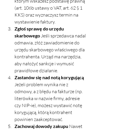
którym wskażesz podstawę prawną 
(art. 106b ustawy o VAT, art. 62 § 1 
KKS) oraz wyznaczysz termin na 
wystawienie faktury.
Zgłoś sprawę do urzędu 
skarbowego 
Jeśli sprzedawca nadal 
odmawia, złóż zawiadomienie do 
urzędu skarbowego właściwego dla 
kontrahenta. Urząd ma narzędzia, 
aby nałożyć sankcje i wymusić 
prawidłowe działanie.
Zastanów się nad notą korygującą 
Jeżeli problem wynika nie z 
odmowy, a z błędu na fakturze (np. 
literówka w nazwie firmy, adresie 
czy NIP-ie), możesz wystawić notę 
korygującą, którą kontrahent 
powinien zaakceptować.
Zachowaj dowody zakupu 
Nawet 