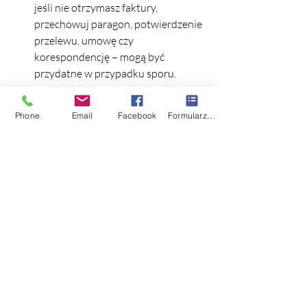
jeśli nie otrzymasz faktury, 
przechowuj paragon, potwierdzenie 
przelewu, umowę czy 
korespondencję – mogą być 
przydatne w przypadku sporu.
Dlaczego nie warto 
Phone
Email
Facebook
Formularz kontaktowy
odpuszczać?
Koszty podatkowe
 – tylko faktura 
pozwala na ujęcie wydatku w 
kosztach firmy i ewentualne 
odliczenie VAT.
Ochrona prawna
 – faktura to 
dowód transakcji, który może 
zabezpieczyć Cię w przypadku sporu.
Bezpieczeństwo biznesowe
 – brak 
faktury może sugerować, że 
sprzedawca działa nieuczciwie, co 