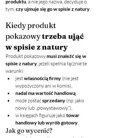
produktu
, a nie jego nazwa, decyduje o 
tym, 
czy ujmuje się go w spisie z natury
.
Kiedy produkt 
pokazowy 
trzeba ująć 
w spisie z natury
Produkt pokazowy 
musi znaleźć się w 
spisie z natury
, jeżeli spełnia łącznie te 
warunki:
jest 
własnością firmy
 (nie jest 
wypożyczony ani w komis),
nadal ma wartość handlową
,
może zostać 
sprzedany
 (np. jako 
nowy lub „powystawowy”),
w księgach figuruje jako 
towar 
handlowy lub wyrób gotowy
.
Jak go wycenić?