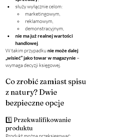
służy wyłącznie celom:
marketingowym,
reklamowym,
demonstracyjnym,
nie ma już realnej wartości 
handlowej
.
W takim przypadku 
nie może dalej 
„wisieć” jako towar w magazynie
 – 
wymaga decyzji księgowej.
Co zrobić zamiast spisu 
z natury? Dwie 
bezpieczne opcje
1️⃣ Przekwalifikowanie 
produktu
Produkt można przeksięgować: