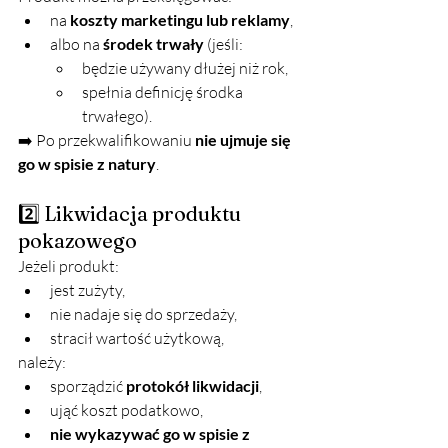
na 
koszty marketingu lub reklamy
,
albo na 
środek trwały
 (jeśli:
będzie używany dłużej niż rok,
spełnia definicję środka 
trwałego).
➡️ Po przekwalifikowaniu 
nie ujmuje się 
go w spisie z natury
.
2️⃣ Likwidacja produktu 
pokazowego
Jeżeli produkt:
jest zużyty,
nie nadaje się do sprzedaży,
stracił wartość użytkową,
należy:
sporządzić 
protokół likwidacji
,
ująć koszt podatkowo,
nie wykazywać go w spisie z 