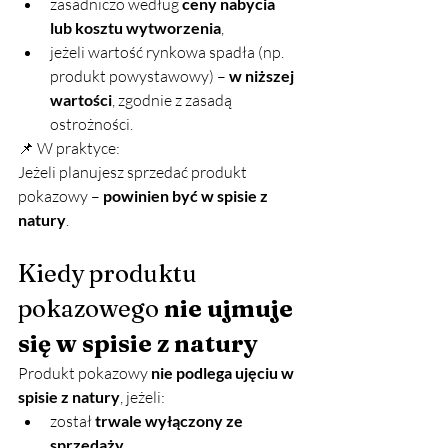
zasadniczo według 
ceny nabycia 
lub kosztu wytworzenia
,
jeżeli wartość rynkowa spadła (np. 
produkt powystawowy) – 
w niższej 
wartości
, zgodnie z zasadą 
ostrożności.
📌 W praktyce: 
Jeżeli planujesz sprzedać produkt 
pokazowy – 
powinien być w spisie z 
natury
.
Kiedy produktu 
pokazowego 
nie ujmuje 
się w spisie z natury
Produkt pokazowy 
nie podlega ujęciu w 
spisie z natury
, jeżeli:
został 
trwale wyłączony ze 
sprzedaży
,