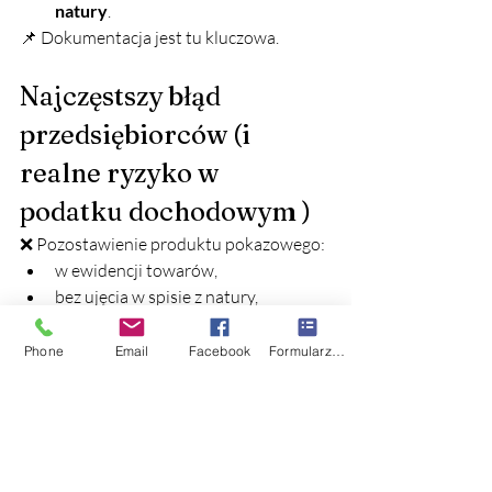
natury
.
📌 Dokumentacja jest tu kluczowa.
Najczęstszy błąd 
przedsiębiorców (i 
realne ryzyko w 
podatku dochodowym )
❌ Pozostawienie produktu pokazowego:
w ewidencji towarów,
bez ujęcia w spisie z natury,
bez protokołu likwidacji lub 
przekwalifikowania.
Phone
Email
Facebook
Formularz kontaktowy
👉 Dla urzędu skarbowego to 
potencjalne zaniżenie dochodu 
pochodowego i 
bardzo częsty punkt 
zaczepienia przy kontroli.