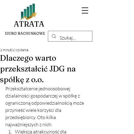
ATRATA
BIURO RACHUNKOWE
1 minut(y) czytania
Dlaczego warto
przekształcić JDG na
spółkę z o.o.
Przekształcenie jednoosobowej 
działalności gospodarczej w spółkę z 
ograniczoną odpowiedzialnością może 
przynieść wiele korzyści dla 
przedsiębiorcy. Oto kilka 
najważniejszych z nich:
Większa atrakcyjność dla 