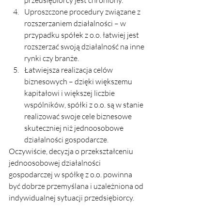
przedsiębiorcy jest chroniony.
Uproszczone procedury związane z 
rozszerzaniem działalności – w 
przypadku spółek z o.o. łatwiej jest 
rozszerzać swoją działalność na inne 
rynki czy branże.
Łatwiejsza realizacja celów 
biznesowych – dzięki większemu 
kapitałowi i większej liczbie 
wspólników, spółki z o.o. są w stanie 
realizować swoje cele biznesowe 
skuteczniej niż jednoosobowe 
działalności gospodarcze.
Oczywiście, decyzja o przekształceniu 
jednoosobowej działalności 
gospodarczej w spółkę z o.o. powinna 
być dobrze przemyślana i uzależniona od 
indywidualnej sytuacji przedsiębiorcy.