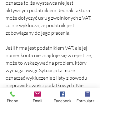
oznacza to, że wystawca nie jest 
aktywnym podatnikiem. Jednak faktura 
może dotyczyć usług zwolnionych z VAT, 
co nie wyklucza, że podatnik jest 
zobowiązany do jego płacenia.
Jeśli firma jest podatnikiem VAT, ale jej 
numer konta nie znajduje się w rejestrze, 
może to wskazywać na problem, który 
wymaga uwagi. Sytuacja ta może 
oznaczać wykluczenie z listy z powodu 
nieprawidłowości podatkowych. Nie 
zawsze jednak przyczyna jest poważna; 
czasami urzędy skarbowe usuwają 
Phone
Email
Facebook
Formularz kontaktowy
podatników za proste błędy, np. za 
nieodpowiedzenie na korespondencję, 
aby zmotywować ich do szybkiego 
kontaktu.