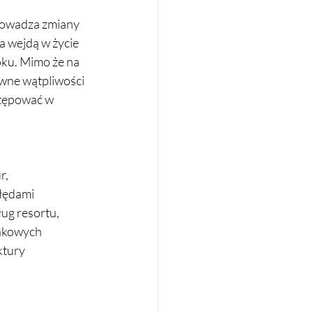
rowadza zmiany 
 wejdą w życie 
oku. Mimo że na 
ewne wątpliwości 
stępować w 
, 
łędami 
g resortu, 
unkowych 
ktury 