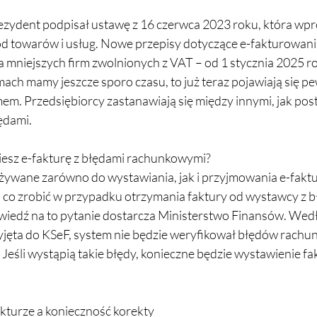
rezydent podpisał ustawę z 16 czerwca 2023 roku, która wp
d towarów i usług. Nowe przepisy dotyczące e-fakturowania
la mniejszych firm zwolnionych z VAT – od 1 stycznia 2025 r
ach mamy jeszcze sporo czasu, to już teraz pojawiają się p
em. Przedsiębiorcy zastanawiają się między innymi, jak po
ędami.
iesz e-fakturę z błędami rachunkowymi?
żywane zarówno do wystawiania, jak i przyjmowania e-faktur
, co zrobić w przypadku otrzymania faktury od wystawcy z b
edź na to pytanie dostarcza Ministerstwo Finansów. Wedłu
yjęta do KSeF, system nie będzie weryfikował błędów rach
Jeśli wystąpią takie błędy, konieczne będzie wystawienie fa
kturze a konieczność korekty