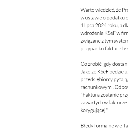
Warto wiedzieć, że P
w ustawie o podatku o
1 lipca 2024 roku, a d
wdrożenie KSeF w firm
związane z tym system
przypadku faktur z bł
Co zrobić, gdy dostan
Jako że KSeF będzie u
przedsiębiorcy pytają
rachunkowymi. Odpowi
"Faktura zostanie prz
zawartych w fakturze. 
korygującej."
Błędy formalne w e-fa