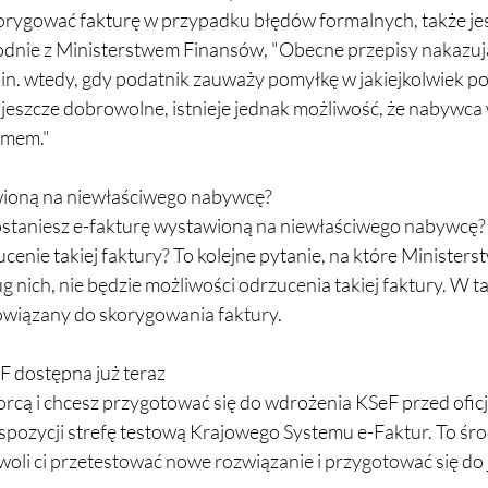
korygować fakturę w przypadku błędów formalnych, także jes
odnie z Ministerstwem Finansów, "Obecne przepisy nakazuj
.in. wtedy, gdy podatnik zauważy pomyłkę w jakiejkolwiek poz
t jeszcze dobrowolne, istnieje jednak możliwość, że nabywca
emem."
wioną na niewłaściwego nabywcę?
dostaniesz e-fakturę wystawioną na niewłaściwego nabywcę?
cenie takiej faktury? To kolejne pytanie, na które Minister
nich, nie będzie możliwości odrzucenia takiej faktury. W t
wiązany do skorygowania faktury.
F dostępna już teraz
iorcą i chcesz przygotować się do wdrożenia KSeF przed ofic
pozycji strefę testową Krajowego Systemu e-Faktur. To śr
woli ci przetestować nowe rozwiązanie i przygotować się do