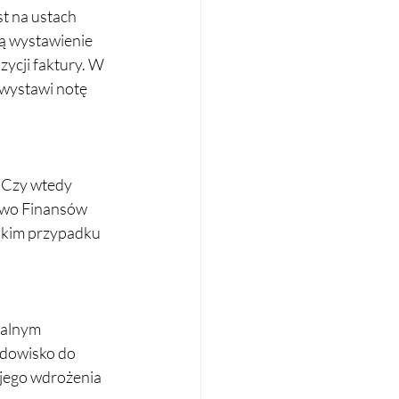
t na ustach 
ą wystawienie 
ycji faktury. W 
 wystawi notę 
 Czy wtedy 
stwo Finansów 
akim przypadku 
jalnym 
odowisko do 
 jego wdrożenia 