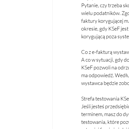
Pytanie, czy trzeba s
wielu podatników. Zg
faktury korygującej m
okresie, gdy KSeF jes
korygującą poza syst
Co z e-fakturą wysta
A co w sytuacji, gdy 
KSeF pozwoli na odrzu
ma odpowiedź. Według 
wystawca będzie zobo
Strefa testowania KSe
Jeśli jesteś przedsięb
terminem, masz do dys
testowania, które poz