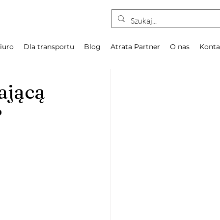
iuro
Dla transportu
Blog
Atrata Partner
O nas
Konta
ającą
?