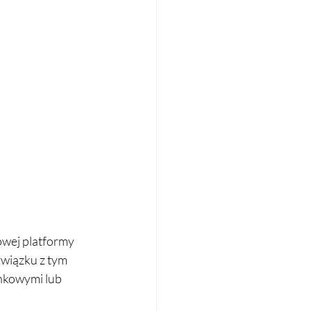
owej platformy 
związku z tym 
unkowymi lub 