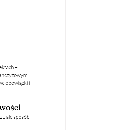
 
ektach – 
franczyzowym 
e obowiązki i 
wości
zt, ale sposób 