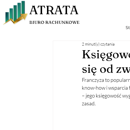
ATRATA
BIURO RACHUNKOWE
S
2 minut(y) czytania
Księgowo
się od z
Franczyza to popularn
know-how i wsparcia f
– jego księgowość wyg
zasad.