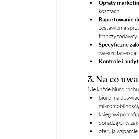
Opłaty marketi
kosztach.
Raportowanie d
zestawienia sprz
franczyzodawcy.
Specyficzne za
zawsze łatwo zal
Kontrole i audy
3. Na co uw
Nie każde biuro rachu
biuro ma doświad
mikromobilność)
księgowi potraf
doradzą Ci w zak
oferują wsparcie