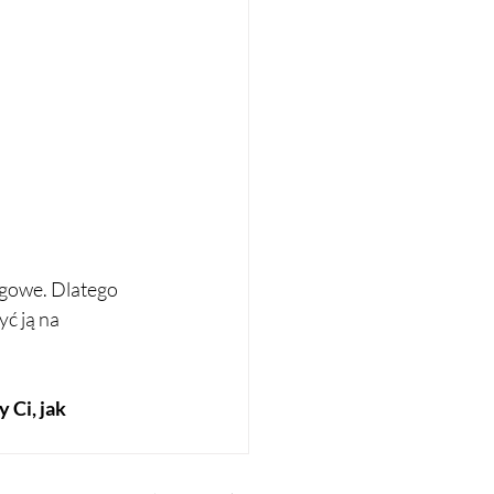
ęgowe. Dlatego 
ć ją na 
 Ci, jak 