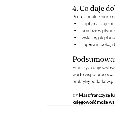
4. Co daje 
Profesjonalne biuro r
zoptymalizuje p
pomoże w płynne
wskaże, jak plan
zapewni spokój i
Podsumowa
Franczyza daje szybszy
warto współpracować z 
praktykę podatkową.
👉 
Masz franczyzę lu
księgowość może wspi