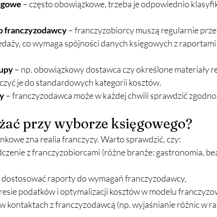
ngowe
 – często obowiązkowe, trzeba je odpowiednio klasyfi
o franczyzodawcy
 – franczyzobiorcy muszą regularnie prz
edaży, co wymaga spójności danych księgowych z raportami 
kupy
 – np. obowiązkowy dostawca czy określone materiały r
iczyć je do standardowych kategorii kosztów.
ty
 – franczyzodawca może w każdej chwili sprawdzić zgodnoś
ażać przy wyborze księgowego?
nkowe zna realia franczyzy. Warto sprawdzić, czy:
czenie z franczyzobiorcami (różne branże: gastronomia, bea
,
ią dostosować raporty do wymagań franczyzodawcy,
resie podatków i optymalizacji kosztów w modelu franczyz
 w kontaktach z franczyzodawcą (np. wyjaśnianie różnic w ra