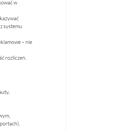
kować w 
ekazywać 
z systemu 
eklamowe – nie 
ć rozliczeń.
uty, 
owym,
portach).