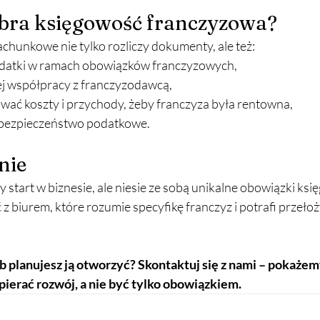
dobra księgowość franczyzowa?
achunkowe nie tylko rozliczy dokumenty, ale też:
odatki w ramach obowiązków franczyzowych,
j współpracy z franczyzodawcą,
ować koszty i przychody, żeby franczyza była rentowna,
 bezpieczeństwo podatkowe.
nie
 start w biznesie, ale niesie ze sobą unikalne obowiązki ksi
biurem, które rozumie specyfikę franczyz i potrafi przełoży
b planujesz ją otworzyć? Skontaktuj się z nami – pokażemy
erać rozwój, a nie być tylko obowiązkiem.