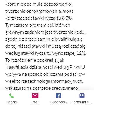
które nie obejmują bezpośrednio 
tworzenia oprogramowania, mogą 
korzystać ze stawki ryczałtu 8,5%. 
Tymczasem programiści, których 
głównym zadaniem jest tworzenie kodu, 
zgodnie z przepisami nie kwalifikują się 
do tej niższej stawki i muszą rozliczać się 
według stawki ryczałtu wynoszącej 12%. 
To rozróżnienie podkreśla, jak 
klasyfikacja działalności według PKWiU 
wpływa na sposób obliczania podatków 
w sektorze technologii informacyjnych, 
wskazując na potrzebę precyzyjnego 
definiowania zakresu świadczonych 
usług, aby prawidłowo ustalić 
Phone
Email
Facebook
Formularz kontaktowy
obowiązującą stawkę podatkową
Ten wyrok podkreśla wagę właściwej 
interpretacji klasyfikacji usług 