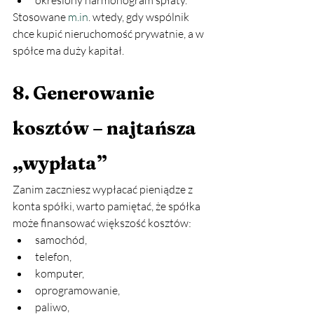
określony harmonogram spłaty.
Stosowane 
m.in
. wtedy, gdy wspólnik 
chce kupić nieruchomość prywatnie, a w 
spółce ma duży kapitał.
8. Generowanie 
kosztów – najtańsza 
„wypłata”
Zanim zaczniesz wypłacać pieniądze z 
konta spółki, warto pamiętać, że spółka 
może finansować większość kosztów:
samochód,
telefon,
komputer,
oprogramowanie,
paliwo,