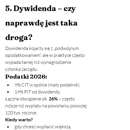
5. Dywidenda – czy 
naprawdę jest taka 
droga?
Dywidenda kojarzy się z „podwójnym 
opodatkowaniem”, ale w praktyce często 
wypada taniej niż wynagrodzenie 
członka zarządu.
Podatki 2026:
9% CIT w spółce (mały podatnik),
19% PIT od dywidendy.
Łączne obciążenie ok. 
26%
 – często 
niższe niż wypłaty na powołaniu powyżej 
120 tys. rocznie.
Kiedy warto?
gdy chcesz wypłacić większą 