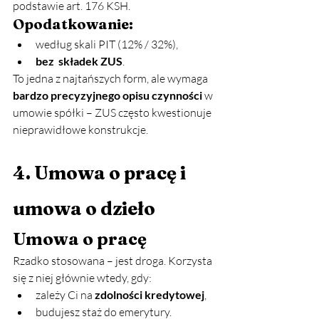
podstawie art. 176 KSH.
Opodatkowanie:
według skali PIT (12% / 32%),
bez  składek ZUS
.
To jedna z najtańszych form, ale wymaga 
bardzo precyzyjnego opisu czynności
 w 
umowie spółki – ZUS często kwestionuje 
nieprawidłowe konstrukcje.
4. Umowa o pracę i 
umowa o dzieło
Umowa o pracę
Rzadko stosowana – jest droga. Korzysta 
się z niej głównie wtedy, gdy:
zależy Ci na 
zdolności kredytowej
,
budujesz staż do emerytury.