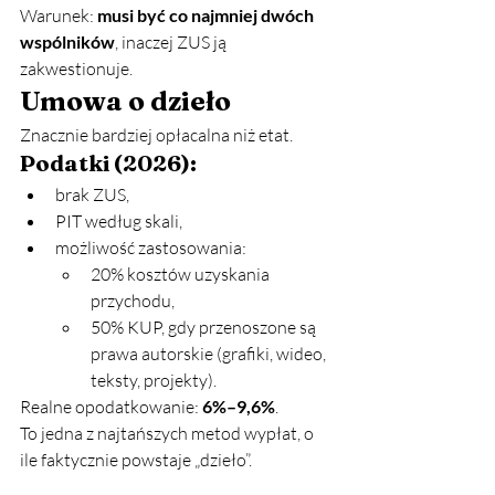
Warunek: 
musi być co najmniej dwóch 
wspólników
, inaczej ZUS ją 
zakwestionuje.
Umowa o dzieło
Znacznie bardziej opłacalna niż etat.
Podatki (2026):
brak ZUS,
PIT według skali,
możliwość zastosowania:
20% kosztów uzyskania 
przychodu,
50% KUP, gdy przenoszone są 
prawa autorskie (grafiki, wideo, 
teksty, projekty).
Realne opodatkowanie: 
6%–9,6%
.
To jedna z najtańszych metod wypłat, o 
ile faktycznie powstaje „dzieło”.