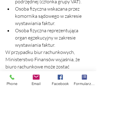
podrzędnej (członka grupy VAT).
Osoba fizyczna wskazana przez 
komornika sądowego w zakresie 
wystawiania faktur.
Osoba fizyczna reprezentująca 
organ egzekucyjny w zakresie 
wystawiania faktur.
W przypadku biur rachunkowych, 
Ministerstwo Finansów wyjaśnia, że 
biuro rachunkowe może zostać 
uprawnione do korzystania z KSeF przez 
podatnika lub jednostkę podrzędną 
Phone
Email
Facebook
Formularz kontaktowy
(członka grupy VAT). Biuro rachunkowe 
nie może samodzielnie uzyskać takich 
uprawnień. Jeśli biuro rachunkowe 
działa w imieniu podatnika, to ma 
możliwość korzystania z KSeF w zakresie 
przeglądania i odbierania faktur. Jeśli 
działa w imieniu jednostki podrzędnej 