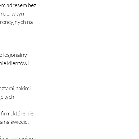
wym adresem bez 
cie, w tym 
erencyjnych na 
ofesjonalny 
e klientów i 
ztami, takimi 
ć tych 
firm, które nie 
 na świecie, 
 i zarządzaniem 