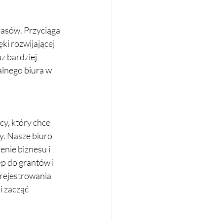
lasów. Przyciąga 
i rozwijającej 
z bardziej 
alnego biura w 
y, który chce 
y. Nasze biuro 
nie biznesu i 
p do grantów i 
rejestrowania 
i zacząć 