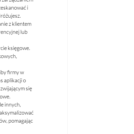
eskanować i 
dróżujesz.
nie z klientem 
encyjnej lub 
cie księgowe. 
kowych, 
iby firmy w 
aplikacji o 
zwijającym się 
sowe.
e innych, 
aksymalizować 
ców, pomagając 