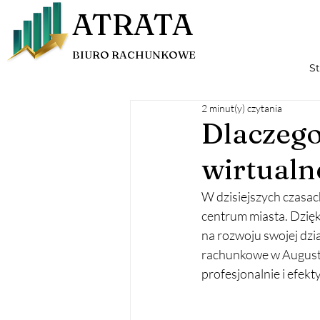
ATRATA
BIURO RACHUNKOWE
S
2 minut(y) czytania
Dlaczego
wirtualn
W dzisiejszych czasac
centrum miasta. Dzięk
na rozwoju swojej dzia
rachunkowe w Augustow
profesjonalnie i efekt