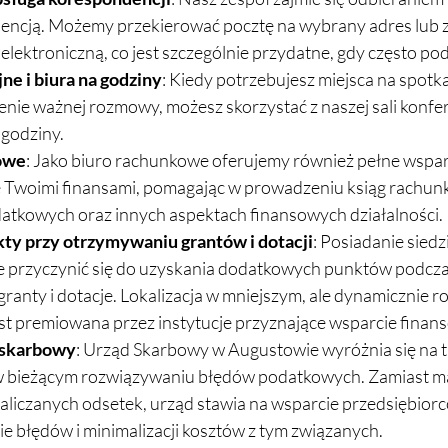
encją. Możemy przekierować pocztę na wybrany adres lub z
 elektroniczną, co jest szczególnie przydatne, gdy często po
ne i biura na godziny
: Kiedy potrzebujesz miejsca na spotka
nie ważnej rozmowy, możesz skorzystać z naszej sali konfer
 godziny.
owe
: Jako biuro rachunkowe oferujemy również pełne wspar
 Twoimi finansami, pomagając w prowadzeniu ksiąg rachun
datkowych oraz innych aspektach finansowych działalności.
y przy otrzymywaniu grantów i dotacji
: Posiadanie siedz
przyczynić się do uzyskania dodatkowych punktów podczas 
ranty i dotacje. Lokalizacja w mniejszym, ale dynamicznie ro
jest premiowana przez instytucje przyznające wsparcie finan
 skarbowy
: Urząd Skarbowy w Augustowie wyróżnia się na tl
w bieżącym rozwiązywaniu błędów podatkowych. Zamiast m
naliczanych odsetek, urząd stawia na wsparcie przedsiębior
ie błędów i minimalizacji kosztów z tym związanych.