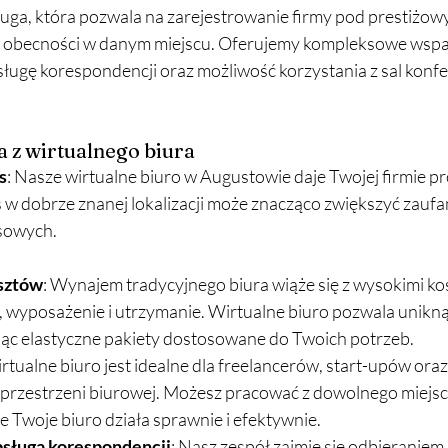
ługa, która pozwala na zarejestrowanie firmy pod prestiżo
ej obecności w danym miejscu. Oferujemy kompleksowe wspar
sługę korespondencji oraz możliwość korzystania z sal konf
a z wirtualnego biura
s
: Nasze wirtualne biuro w Augustowie daje Twojej firmie pr
w dobrze znanej lokalizacji może znacząco zwiększyć zaufani
sowych.
sztów
: Wynajem tradycyjnego biura wiąże się z wysokimi kos
, wyposażenie i utrzymanie. Wirtualne biuro pozwala unikną
ąc elastyczne pakiety dostosowane do Twoich potrzeb.
irtualne biuro jest idealne dla freelancerów, start-upów oraz 
j przestrzeni biurowej. Możesz pracować z dowolnego miejsca
 Twoje biuro działa sprawnie i efektywnie.
bsługa korespondencji
: Nasz zespół zajmie się odbieraniem