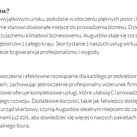
ów?
wyjątkowym uroku, położone w otoczeniu pięknych jezior i 
nie stanowi doskonałe miejsce do prowadzenia biznesu. Dzięk
 przyjaznemu klimatowi biznesowemu, Augustów staje się cora
ębiorców z całego kraju. Skorzystanie z naszych usług wirtu
cie to gwarancja profesjonalizmu i wygody.
woczesne i efektywne rozwiązanie dla każdego przedsiębiorc
ach, zachowując jednocześnie profesjonalny wizerunek firm
ie oferuje kompleksowe usługi, które ułatwią Ci prowadze
jego rozwoju. Dodatkowe korzyści, takie jak łatwiejszy dostę
y urząd skarbowy, czynią Augustów idealnym miejscem do za
 nami już dziś, aby dowiedzieć się więcej o naszych pakietach 
ualnego biura.