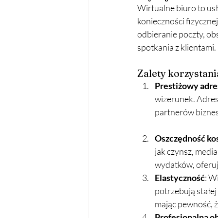
Wirtualne biuro to us
konieczności fizyczn
odbieranie poczty, ob
spotkania z klientami.
Zalety korzystani
Prestiżowy adre
wizerunek. Adres 
partnerów bizne
Oszczędność ko
jak czynsz, media
wydatków, oferuj
Elastyczność
: W
potrzebują stałe
mając pewność, że
Profesjonalna o