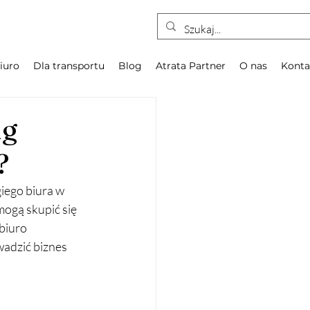
iuro
Dla transportu
Blog
Atrata Partner
O nas
Konta
ug
?
iego biura w 
mogą skupić się 
biuro 
adzić biznes 