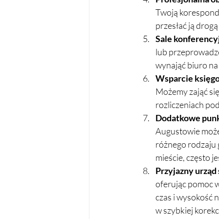
Twoją korespond
przesłać ją drogą
Sale konferencyj
lub przeprowadze
wynająć biuro na
Wsparcie księg
Możemy zająć się
rozliczeniach po
Dodatkowe punkt
Augustowie może 
różnego rodzaju g
mieście, często 
Przyjazny urząd
oferując pomoc 
czas i wysokość 
w szybkiej korekc